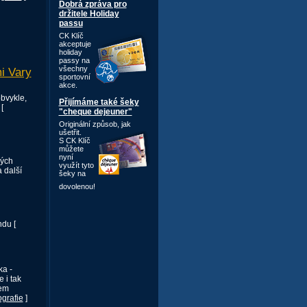
Dobrá zpráva pro
držitele Holiday
passu
CK Klíč
akceptuje
holiday
passy na
všechny
i Vary
sportovní
akce.
obvykle,
Přijímáme také šeky
[
"cheque dejeuner"
Originální způsob,
jak
ušetřit.
S CK Klíč
můžete
nyní
vých
využít tyto
 další
šeky na
dovolenou!
ndu [
ka -
 i tak
dem
ografie
]