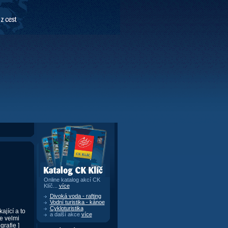
Katalog CK Klíč
Online katalog akcí CK
Klíč...
více
Divoká voda - rafting
Vodní turistika - kánoe
Cykloturistika
jící a to
a další akce
více
e velmi
ografie
]