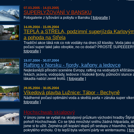
07.03.2005 - 14.03.2005
SUPERLYŽOVÁNÍ V BANSKU
Fotogalerie z lyžování a pobytu v Bansku [
fotografie
]
14.09.2004 - 15.09.2004
TEPLÁ a STŘELA, podzimní superjízda Karlovým
a pohoda na Střela
Tradiční akce láká rok co rok vodáky na dnes již klasiku. Voda jako 
počasí super také jako obvykle, no co dodat? PROSTĚ SUPEEEER! 
fotografie
]
19.07.2004 - 30.07.2004
Rafting v Norsku - fjordy, kaňony a ledovce
Nejkrásnější přírodní scenérie Evropy, rafting na vodnatých křišťálo
řekách, jezera, vodopády, ledovce i hluboké fjordy, půlnoční slunce a
lákadla nabízí země trollů. [
fotografie
]
29.05.2004 - 30.05.2004
Víkedová plavba Lužnice: Tábor - Bechyně
Nádherné počasí optimální voda a skvělá parta = záruka super víke
fotografie
]
Hochschwab skialpový
V únoru jsme se vydali na skialpový průzkum východní hradby Štýrs
pohoří Hochschwab. Co se týká množství sněhu žádná hitparáda, ale
jsme si to užili. Zejména při kopání stupů při sestupu z hlavního, le
pokrytého vrcholu. O to lepší byla večerní párty ve winterraumu. [
fot