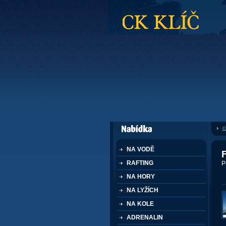
CK Klíč
c
dále nabízí
NA VODĚ
F
RAFTING
P
NA HORY
NA LYŽÍCH
NA KOLE
ADRENALIN