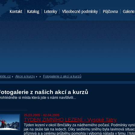
kklic.cz
»
Akce a kurzy
»
Fotogalerie z akcí a kurzů
otogalerie z našich akcí a kurzů
rohlédněte si místa která jste s námi navštívili...
25.03.2005 - 02.04.2005
TÝDEN ZIMNÍHO LEZENÍ - Vysoké Tatry
Týden lezení v okolí Brnčálky za nádherného počasí. Podmínky vynika
jak na skále tak na ledech. Díky sedlému sněhu byla lavinová situac
příznivá a a celému průběhu pomohla i výborná nálada v týmu. [
fot