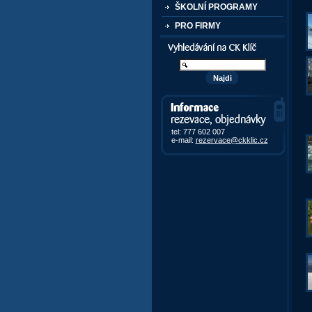
ŠKOLNÍ PROGRAMY
PRO FIRMY
Vyhledávání kurzů a akcí
Informace, rezervace,
objedávky
tel: 777 602 007
e-mail:
rezervace@ckklic.cz