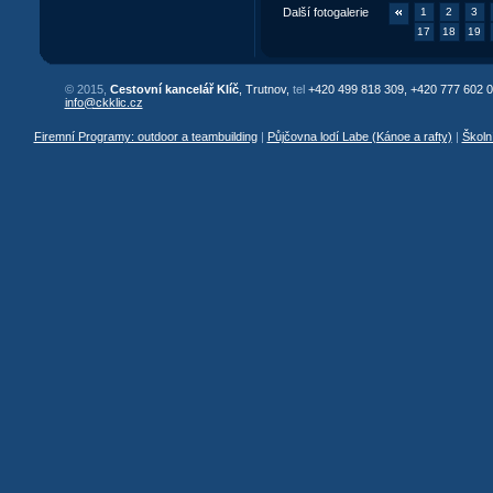
Další fotogalerie
1
2
3
17
18
19
© 2015,
Cestovní kancelář Klíč
, Trutnov,
tel
+420 499 818 309, +420 777 602 0
info@ckklic.cz
Firemní Programy: outdoor a teambuilding
|
Půjčovna lodí Labe (Kánoe a rafty)
|
Školn