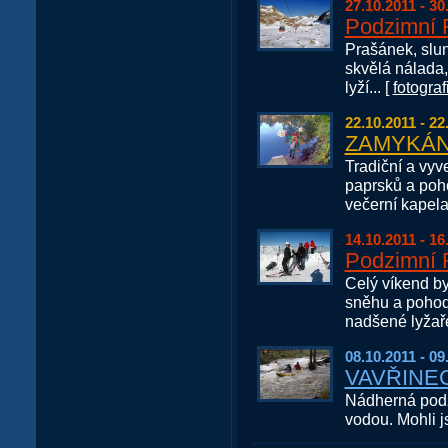
27.10.2011 - 30
Podzimní
Prašánek, sluní
skvělá nálada,
lyží... [
fotograf
22.10.2011 - 22
ZAMYKÁNÍ
Tradiční a vyv
paprsků a poho
večerní kapela
14.10.2011 - 16
Podzimní
Celý víkend by
sněhu a pohod
nadšené lyža
08.10.2011 - 09
VAVŘINEC
Nádherná podz
vodou. Mohli js