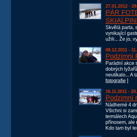
27.01.2012 - 29
PÁR FOT
SKIALPIN
Skvělá parta,
vynikající gast
užili... Že jo, 
08.12.2011 - 11
Podzimní
Parádní akce s
dobrých lyžařů
neutíkalo... A 
fotografie
]
16.11.2011 - 20
Podzimní 
Nádherné 4 dn
Všichni si zam
termálech Aqua
přínosem, ale 
Kdo tam byl ten