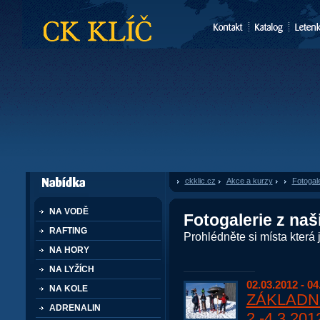
CK Klíč
ckklic.cz
»
Akce a kurzy
»
Fotogale
dále nabízí
NA VODĚ
Fotogalerie z naš
RAFTING
Prohlédněte si místa která js
NA HORY
NA LYŽÍCH
02.03.2012 - 04
NA KOLE
ZÁKLADNÍ
ADRENALIN
2.-4.3.201