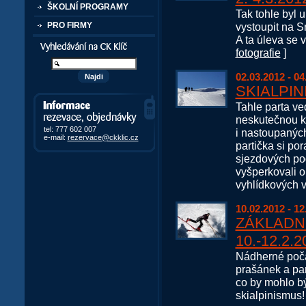
ŠKOLNÍ PROGRAMY
Tak tohle byl u
vystoupit na S
PRO FIRMY
A ta úleva se v
Vyhledávání kurzů a akcí
fotografie
]
02.03.2012 - 04
SKIALPI
Informace, rezervace,
Tahle parta 
objedávky
neskutečnou kl
tel: 777 602 007
i nastoupaných
e-mail:
rezervace@ckklic.cz
partička si po
sjezdových po
vyšperkovali 
vyhlídkových v
10.02.2012 - 12
ZÁKLADNÍ
10.-12.2.2
Nádherné počas
prašánek a par
co by mohlo být
skialpinismus!