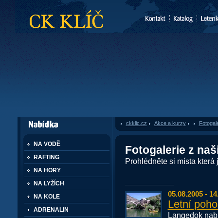
CK Klíč
ckklic.cz
»
Akce a kurzy
»
Fotogale
dále nabízí
NA VODĚ
Fotogalerie z naš
RAFTING
Prohlédněte si místa která js
NA HORY
NA LYŽÍCH
05.08.2005 - 14
NA KOLE
Letní poho
ADRENALIN
Langedok nabíz