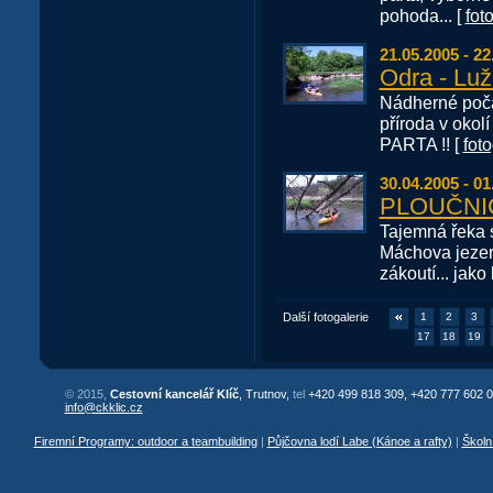
pohoda... [
fot
21.05.2005 - 22
Odra - Lužn
Nádherné počas
příroda v oko
PARTA !! [
foto
30.04.2005 - 01
PLOUČNICE
Tajemná řeka 
Máchova jezer
zákoutí... jako
Další fotogalerie
1
2
3
17
18
19
© 2015,
Cestovní kancelář Klíč
, Trutnov,
tel
+420 499 818 309, +420 777 602 0
info@ckklic.cz
Firemní Programy: outdoor a teambuilding
|
Půjčovna lodí Labe (Kánoe a rafty)
|
Školn