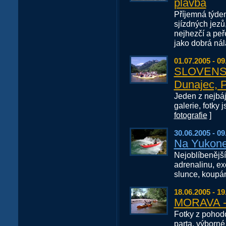
plavba
Příjemná týden
sjízdných jezů
nejhezčí a peř
jako dobrá nála
01.07.2005 - 09
SLOVENSK
Dunajec, 
Jeden z nejbá
galerie, fotky 
fotografie
]
30.06.2005 - 09
Na Yukone
Nejoblíbenější
adrenalinu, ex
slunce, koupán
18.06.2005 - 19
MORAVA - 
Fotky z pohodo
parta, výborné