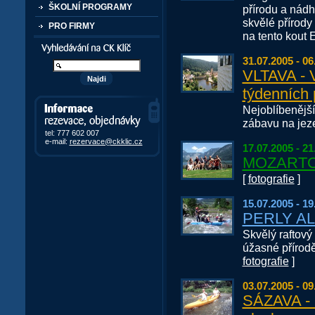
ŠKOLNÍ PROGRAMY
přírodu a nádh
skvělé přírod
PRO FIRMY
na tento kout 
Vyhledávání kurzů a akcí
31.07.2005 - 06
VLTAVA - 
týdenních 
Informace, rezervace,
Nejoblíbenější
objedávky
zábavu na jeze
tel: 777 602 007
e-mail:
rezervace@ckklic.cz
17.07.2005 - 21
MOZARTO
[
fotografie
]
15.07.2005 - 19
PERLY A
Skvělý raftový
úžasné přírodě
fotografie
]
03.07.2005 - 09
SÁZAVA -