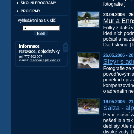
ŠKOLNÍ PROGRAMY
fotografie
]
PRO FIRMY
23.06.2006 - 25
Vyhledávání kurzů a akcí
Mur a Enn
Fotky z další 
ideálních podm
počasí a na zá
Dachsteinu. [
Informace, rezervace,
objedávky
26.05.2006 - 28
tel: 777 602 007
Steyr s a
e-mail:
rezervace@ckklic.cz
Fotografie ze 
povodňovým st
poněkud uprave
kompenzováno 
o adrenalin ne
19.05.2006 - 21
Salza - al
První letošní 
nešetřila a ta
deblisty. Ale 
divoké vody. [