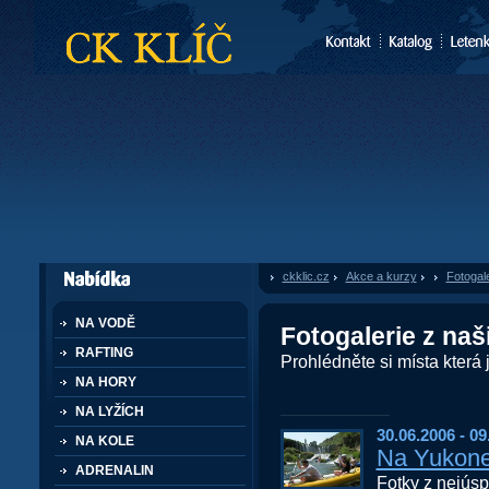
CK Klíč
ckklic.cz
»
Akce a kurzy
»
Fotogale
dále nabízí
NA VODĚ
Fotogalerie z naš
RAFTING
Prohlédněte si místa která js
NA HORY
NA LYŽÍCH
30.06.2006 - 09
NA KOLE
Na Yukone
ADRENALIN
Fotky z nejúsp