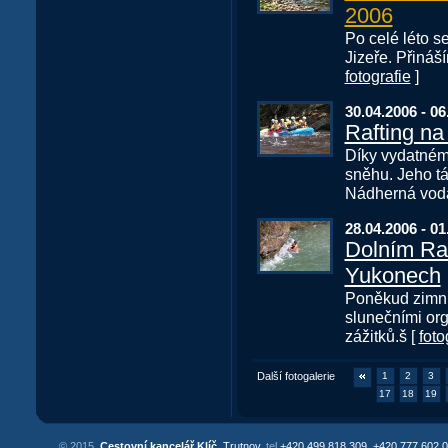
2006
Po celé léto s
Jizeře. Přináší
fotografie
]
30.04.2006 - 06
Rafting na
Díky vydatném
sněhu. Jeho tá
Nádherná voda 
28.04.2006 - 01
Dolním Ra
Yukonech
Poněkud zimní
slunečními org
zážitků.š [
foto
Další fotogalerie
1
2
3
17
18
19
© 2015,
Cestovní kancelář Klíč
, Trutnov,
tel
+420 499 818 309, +420 777 602 0