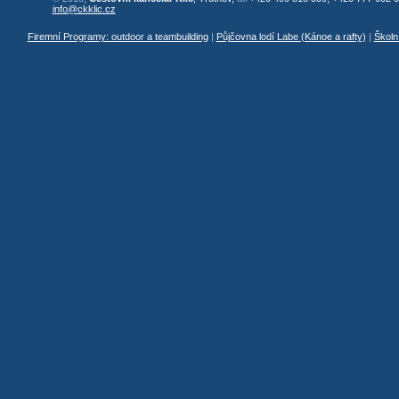
info@ckklic.cz
Firemní Programy: outdoor a teambuilding
|
Půjčovna lodí Labe (Kánoe a rafty)
|
Školn