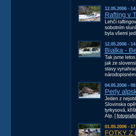
12.05.2006 - 14
Rafting v 
Lehčí rafting
sobotním sluní
byla všemi jed
12.05.2006 - 14
Bialka - B
Tak jsme letos
jak ze slovensk
stavy vynahrad
národopisném 
04.05.2006 - 08
Perly alps
Jeden z nejob
Slovinska opět
tyrkysová, kři
Alp. [
fotografi
01.05.2006 - 17
FOTKY Z