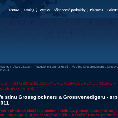
kklic.cz
»
Akce a kurzy
»
Fotogalerie z akcí a kurzů
»
Ve stínu Grossglockneru a Grossve
en 2011
VE STÍNU GROSSGLOCKNERU A GROSSVENEDIGERU –
ysokohorský trek
Ve stínu Grossglockneru a Grossvenedigeru - sr
2011
pět pohodová akcička v malám kolektivu, počasí luxusní až na j
en, kdy napdlo 10 cm čerstvého sněhu. Naštěstí zrovna tenhle n