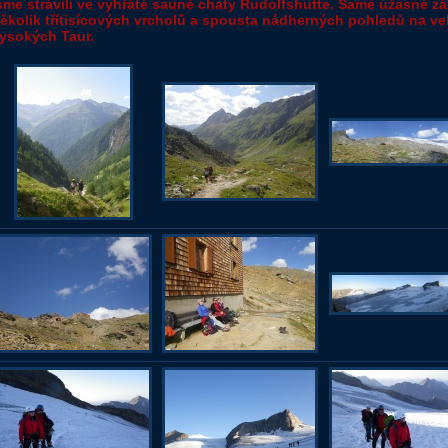
sme strávili ve vyhřáté sauně chaty Rudolfshutte. Samé úžasné záž
ěkolik třítisícových vrcholů a spousta nádherných pohledů na ve
ysokých Taur.