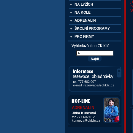
j
NA LYŽÍCH
n
V
NA KOLE
ADRENALIN
ŠKOLNÍ PROGRAMY
PRO FIRMY
Vyhledávání kurzů a akcí
Informace, rezervace,
objedávky
tel: 777 602 007
e-mail:
rezervace@ckklic.cz
ADRENALIN
Jitka Kuncová
tel: 777 602 012
kuncova@ckklic.cz