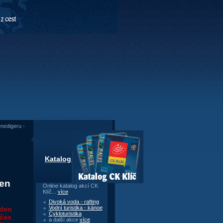
nedigeru -
Katalog CK Klíč
pen
Online katalog akcí CK
Klíč...
více
Divoká voda - rafting
Vodní turistika - kánoe
eden
Cykloturistika
ečas
a další akce
více