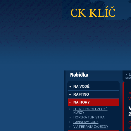
CK Klíč
c
dále nabízí
srp
NA VODĚ
RAFTING
v
NA HORY
LETNÍ HOROLEZECKÉ
KURZY
HORSKÁ TURISTIKA
LAVINOVÝ KURZ
O
VIA FERRATA ZÁJEZDY
d