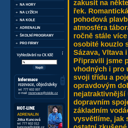
zakusit na někt
NA HORY
řek. Romantická 
NA LYŽÍCH
pohodová plavba
NA KOLE
atmosféra tábo
ADRENALIN
ročně stále víc
ŠKOLNÍ PROGRAMY
osobité kouzlo 
PRO FIRMY
Sázava, Vltava i
Vyhledávání kurzů a akcí
Připravili jsme
vhodných i pro 
svoji třídu a po
Informace, rezervace,
objedávky
opravdovým dob
tel: 777 602 007
nejatraktivnějš
e-mail:
rezervace@ckklic.cz
dopravním spoj
základním vod
ADRENALIN
vysvětlíme, jak 
Jitka Kuncová
tel: 777 602 012
ostatní zkušené
kuncova@ckklic.cz