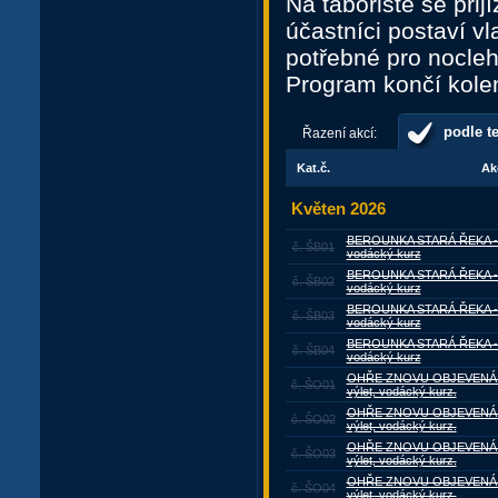
Na tábořiště se přij
účastníci postaví vl
potřebné pro nocle
Program končí kole
podle t
Řazení akcí:
Kat.č.
Ak
Květen 2026
BEROUNKA STARÁ ŘEKA - šk
č. ŠB01
vodácký kurz
BEROUNKA STARÁ ŘEKA - šk
č. ŠB02
vodácký kurz
BEROUNKA STARÁ ŘEKA - šk
č. ŠB03
vodácký kurz
BEROUNKA STARÁ ŘEKA - šk
č. ŠB04
vodácký kurz
OHŘE ZNOVU OBJEVENÁ ŘE
č. ŠO01
výlet, vodácký kurz.
OHŘE ZNOVU OBJEVENÁ ŘE
č. ŠO02
výlet, vodácký kurz.
OHŘE ZNOVU OBJEVENÁ ŘE
č. ŠO03
výlet, vodácký kurz.
OHŘE ZNOVU OBJEVENÁ ŘE
č. ŠO04
výlet, vodácký kurz.