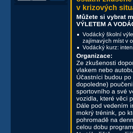
v krizových sit
Můžete si vybrat
VÝLETEM A VODÁ
Vodácký školní výle
zajímavých míst v o
Vodácký kurz: inte
Organizace:
Ze zkušenosti dopo
vlakem nebo autob
Účastníci budou po 
dopoledne) poučeni
sportovního a své v
vozidla, které věci
Dále pod vedením in
mokrý trénink, po k
pohromadě na denní 
celou dobu program