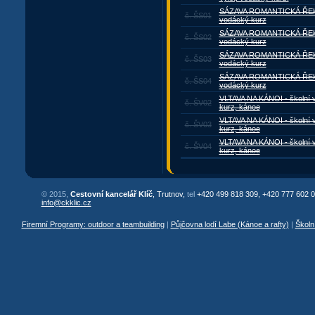
SÁZAVA ROMANTICKÁ ŘEKA -
č. ŠS01
vodácký kurz
SÁZAVA ROMANTICKÁ ŘEKA -
č. ŠS02
vodácký kurz
SÁZAVA ROMANTICKÁ ŘEKA -
č. ŠS03
vodácký kurz
SÁZAVA ROMANTICKÁ ŘEKA -
č. ŠS04
vodácký kurz
VLTAVA NA KÁNOI - školní 
č. ŠV02
kurz, kánoe
VLTAVA NA KÁNOI - školní 
č. ŠV03
kurz, kánoe
VLTAVA NA KÁNOI - školní 
č. ŠV04
kurz, kánoe
© 2015,
Cestovní kancelář Klíč
, Trutnov,
tel
+420 499 818 309, +420 777 602 0
info@ckklic.cz
Firemní Programy: outdoor a teambuilding
|
Půjčovna lodí Labe (Kánoe a rafty)
|
Školn