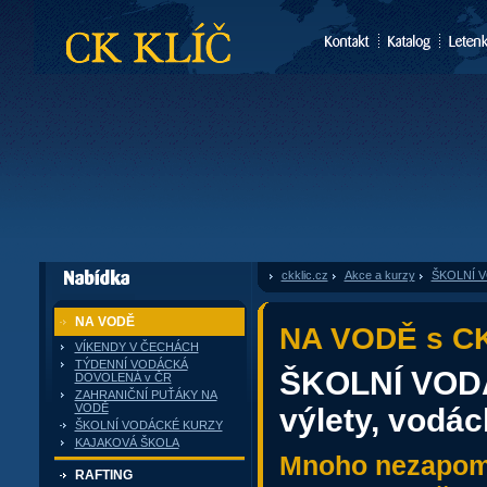
CK Klíč
ckklic.cz
»
Akce a kurzy
»
ŠKOLNÍ VO
dále nabízí
NA VODĚ
NA VODĚ s CK
VÍKENDY V ČECHÁCH
TÝDENNÍ VODÁCKÁ
ŠKOLNÍ VOD
DOVOLENÁ v ČR
ZAHRANIČNÍ PUŤÁKY NA
VODĚ
výlety, vodác
ŠKOLNÍ VODÁCKÉ KURZY
KAJAKOVÁ ŠKOLA
Mnoho nezapome
RAFTING