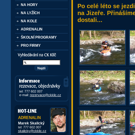
Po celé léto se jezd
NA HORY
na Jizeře. Přinášíme
NA LYŽÍCH
dostali...
NA KOLE
ADRENALIN
ŠKOLNÍ PROGRAMY
PRO FIRMY
Vyhledávání kurzů a akcí
Informace, rezervace,
objedávky
tel: 777 602 007
e-mail:
rezervace@ckklic.cz
ADRENALIN
Marek Skalický
tel: 777 602 007
skalicky@ckklic.cz