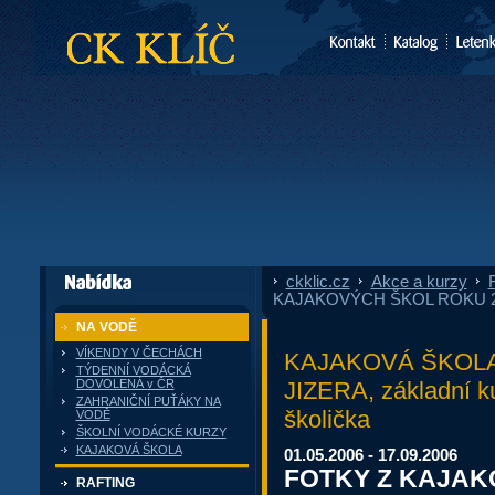
CK Klíč
ckklic.cz
»
Akce a kurzy
»
F
dále nabízí
KAJAKOVÝCH ŠKOL ROKU 
NA VODĚ
VÍKENDY V ČECHÁCH
KAJAKOVÁ ŠKOLA
TÝDENNÍ VODÁCKÁ
JIZERA, základní ku
DOVOLENÁ v ČR
ZAHRANIČNÍ PUŤÁKY NA
školička
VODĚ
ŠKOLNÍ VODÁCKÉ KURZY
KAJAKOVÁ ŠKOLA
01.05.2006 - 17.09.2006
FOTKY Z KAJAK
RAFTING