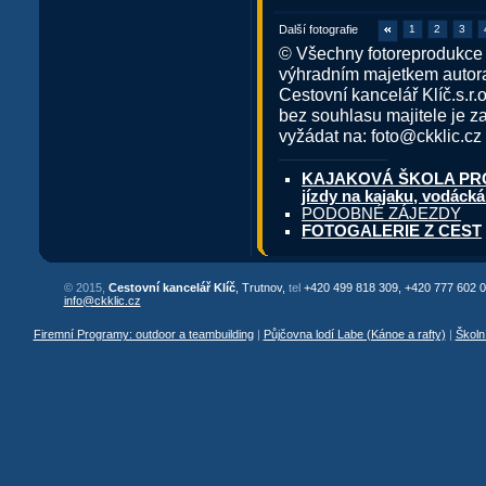
Další fotografie
1
2
3
© Všechny fotoreprodukce 
výhradním majetkem autora
Cestovní kancelář Klíč.s.r.
bez souhlasu majitele je z
vyžádat na: foto@ckklic.cz
KAJAKOVÁ ŠKOLA PRO R
jízdy na kajaku, vodácká
PODOBNÉ ZÁJEZDY
FOTOGALERIE Z CEST
© 2015,
Cestovní kancelář Klíč
, Trutnov,
tel
+420 499 818 309, +420 777 602 0
info@ckklic.cz
Firemní Programy: outdoor a teambuilding
|
Půjčovna lodí Labe (Kánoe a rafty)
|
Školn