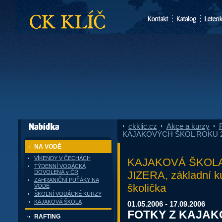
CK Klíč
ckklic.cz
»
Akce a kurzy
»
F
dále nabízí
KAJAKOVÝCH ŠKOL ROKU 
NA VODĚ
VÍKENDY V ČECHÁCH
KAJAKOVÁ ŠKOLA
TÝDENNÍ VODÁCKÁ
JIZERA, základní ku
DOVOLENÁ v ČR
ZAHRANIČNÍ PUŤÁKY NA
školička
VODĚ
ŠKOLNÍ VODÁCKÉ KURZY
KAJAKOVÁ ŠKOLA
01.05.2006 - 17.09.2006
FOTKY Z KAJAK
RAFTING