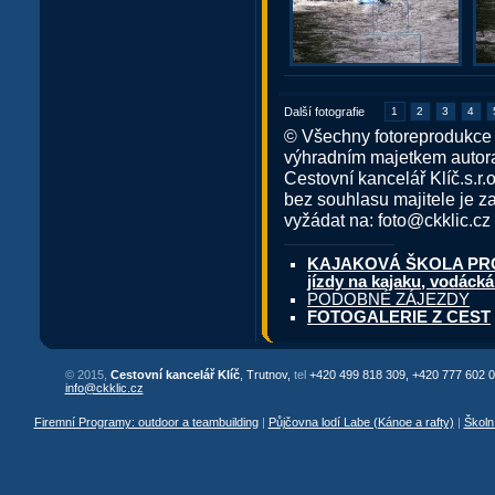
Další fotografie
1
2
3
4
© Všechny fotoreprodukce 
výhradním majetkem autora
Cestovní kancelář Klíč.s.r.
bez souhlasu majitele je z
vyžádat na: foto@ckklic.cz
KAJAKOVÁ ŠKOLA PRO R
jízdy na kajaku, vodácká
PODOBNÉ ZÁJEZDY
FOTOGALERIE Z CEST
© 2015,
Cestovní kancelář Klíč
, Trutnov,
tel
+420 499 818 309, +420 777 602 0
info@ckklic.cz
Firemní Programy: outdoor a teambuilding
|
Půjčovna lodí Labe (Kánoe a rafty)
|
Školn