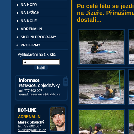
Po celé léto se jezd
NA HORY
na Jizeře. Přinášíme
NA LYŽÍCH
dostali...
NA KOLE
ADRENALIN
ŠKOLNÍ PROGRAMY
PRO FIRMY
Vyhledávání kurzů a akcí
Informace, rezervace,
objedávky
tel: 777 602 007
e-mail:
rezervace@ckklic.cz
ADRENALIN
Marek Skalický
tel: 777 602 007
skalicky@ckklic.cz