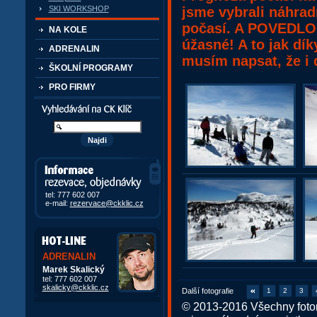
jsme vybrali náhradn
SKI WORKSHOP
počasí. A POVEDLO 
NA KOLE
úžasné! A to jak dík
ADRENALIN
musím napsat, že i 
ŠKOLNÍ PROGRAMY
PRO FIRMY
Vyhledávání kurzů a akcí
Informace, rezervace,
objedávky
tel: 777 602 007
e-mail:
rezervace@ckklic.cz
ADRENALIN
Marek Skalický
tel: 777 602 007
skalicky@ckklic.cz
Další fotografie
1
2
3
© 2013-2016 Všechny fotor