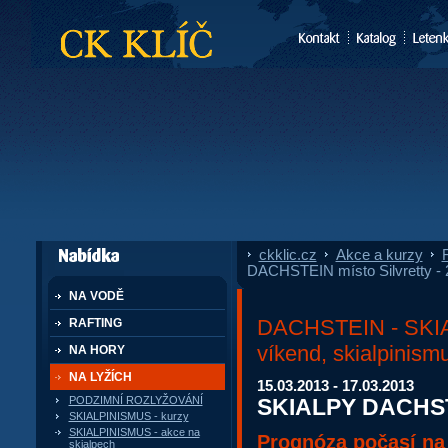
CK Klíč
ckklic.cz
»
Akce a kurzy
»
F
dále nabízí
DACHSTEIN místo Silvretty - 
NA VODĚ
DACHSTEIN - SKIA
RAFTING
víkend, skialpinism
NA HORY
NA LYŽÍCH
15.03.2013 - 17.03.2013
SKIALPY DACHSTEI
PODZIMNÍ ROZLYŽOVÁNÍ
SKIALPINISMUS - kurzy
SKIALPINISMUS - akce na
Prognóza počasí na S
skialpech