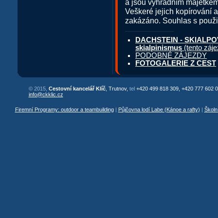
a jsou výhradním majetkem
Veškeré jejich kopírování 
zakázáno. Souhlas s použit
DACHSTEIN - SKIALPOV
skialpinismus
(tento záje
PODOBNÉ ZÁJEZDY
FOTOGALERIE Z CEST
© 2015,
Cestovní kancelář Klíč
, Trutnov,
tel
+420 499 818 309, +420 777 602 0
info@ckklic.cz
Firemní Programy: outdoor a teambuilding
|
Půjčovna lodí Labe (Kánoe a rafty)
|
Školn