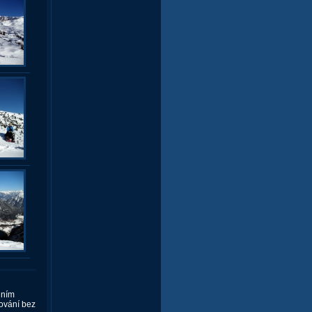
dním
ování bez