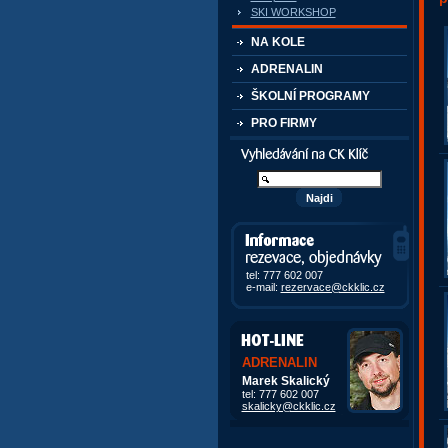
SKI WORKSHOP
NA KOLE
ADRENALIN
ŠKOLNÍ PROGRAMY
PRO FIRMY
Vyhledávání kurzů a akcí
Informace, rezervace,
objedávky
tel: 777 602 007
e-mail:
rezervace@ckklic.cz
ADRENALIN
Marek Skalický
tel: 777 602 007
skalicky@ckklic.cz