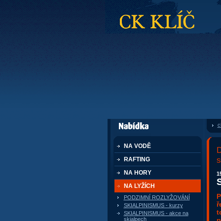
CK Klíč
c
dále nabízí
NA VODĚ
D
s
RAFTING
NA HORY
1
NA LYŽÍCH
P
PODZIMNÍ ROZLYŽOVÁNÍ
ř
SKIALPINISMUS - kurzy
t
SKIALPINISMUS - akce na
p
skialpech