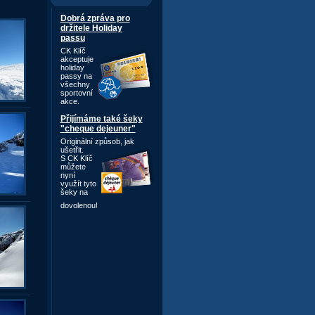
Dobrá zpráva pro
držitele Holiday
passu
CK Klíč
akceptuje
holiday
passy na
všechny
sportovní
akce.
Přijímáme také šeky
"cheque dejeuner"
Originální způsob,
jak
ušetřit.
S CK Klíč
můžete
nyní
využít tyto
šeky na
dovolenou!