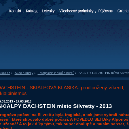
kklic.cz
»
Akce a kurzy
»
Fotogalerie z akcí a kurzů
»
SKIALPY DACHSTEIN místo Silvrett
ACHSTEIN - SKIALPOVÁ KLASIKA- prodloužený víkend,
kialpinismus
5.03.2013 - 17.03.2013
SKIALPY DACHSTEIN místo Silvretty - 2013
rognóza počasí na Silvrettu byla tragická, a tak jsme vybrali náhr
ešení, které slibovalo dobré počasí. A POVEDLO SE! Díky Alponoši
o úžasné! A to jak díky týmu, tak super chalupě a musím napsat, že
očasí!