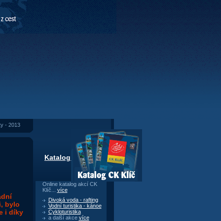
y - 2013
Katalog CK Klíč
Online katalog akcí CK
Klíč...
více
adní
Divoká voda - rafting
, bylo
Vodní turistika - kánoe
 i díky
Cykloturistika
a další akce
více