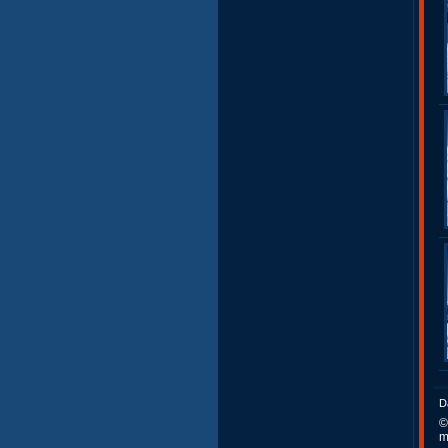
D
©
m