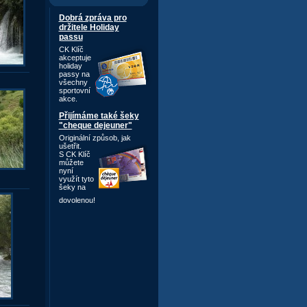
Dobrá zpráva pro
držitele Holiday
passu
CK Klíč
akceptuje
holiday
passy na
všechny
sportovní
akce.
Přijímáme také šeky
"cheque dejeuner"
Originální způsob,
jak
ušetřit.
S CK Klíč
můžete
nyní
využít tyto
šeky na
dovolenou!