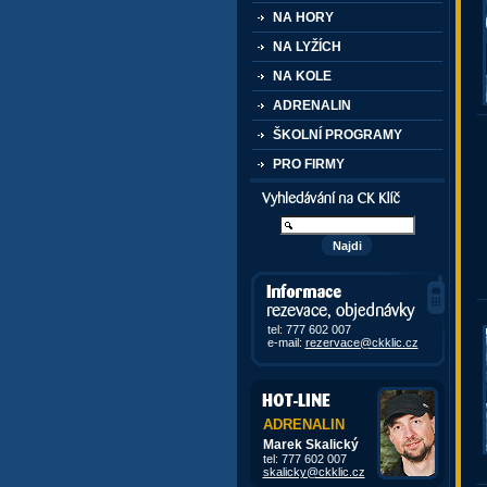
NA HORY
NA LYŽÍCH
NA KOLE
ADRENALIN
ŠKOLNÍ PROGRAMY
PRO FIRMY
Vyhledávání kurzů a akcí
Informace, rezervace,
objedávky
tel: 777 602 007
e-mail:
rezervace@ckklic.cz
ADRENALIN
Marek Skalický
tel: 777 602 007
skalicky@ckklic.cz