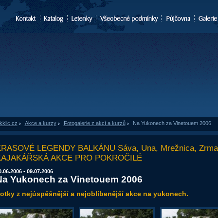
kklic.cz
»
Akce a kurzy
»
Fotogalerie z akcí a kurzů
»
Na Yukonech za Vinetouem 2006
RASOVÉ LEGENDY BALKÁNU Sáva, Una, Mrežnica, Zrman
KAJAKÁŘSKÁ AKCE PRO POKROČILÉ
0.06.2006 - 09.07.2006
Na Yukonech za Vinetouem 2006
otky z nejúspěšnější a nejoblíbenější akce na yukonech.