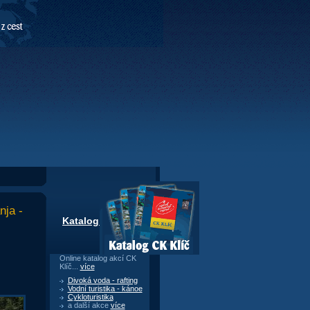
ja -
Katalog CK Klíč
Online katalog akcí CK
Klíč...
více
Divoká voda - rafting
Vodní turistika - kánoe
Cykloturistika
a další akce
více