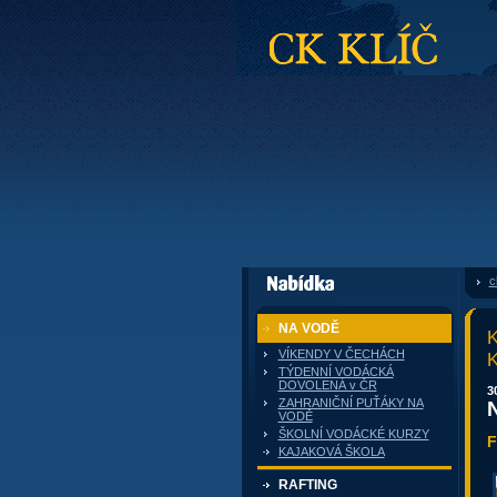
CK Klíč
c
dále nabízí
NA VODĚ
K
VÍKENDY V ČECHÁCH
TÝDENNÍ VODÁCKÁ
DOVOLENÁ v ČR
3
ZAHRANIČNÍ PUŤÁKY NA
VODĚ
ŠKOLNÍ VODÁCKÉ KURZY
F
KAJAKOVÁ ŠKOLA
RAFTING