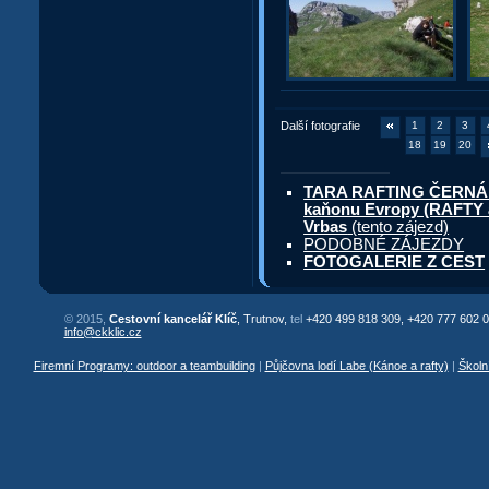
Další fotografie
1
2
3
18
19
20
TARA RAFTING ČERNÁ HO
kaňonu Evropy (RAFTY a
Vrbas
(tento zájezd)
PODOBNÉ ZÁJEZDY
FOTOGALERIE Z CEST
© 2015,
Cestovní kancelář Klíč
, Trutnov,
tel
+420 499 818 309, +420 777 602 0
info@ckklic.cz
Firemní Programy: outdoor a teambuilding
|
Půjčovna lodí Labe (Kánoe a rafty)
|
Školn