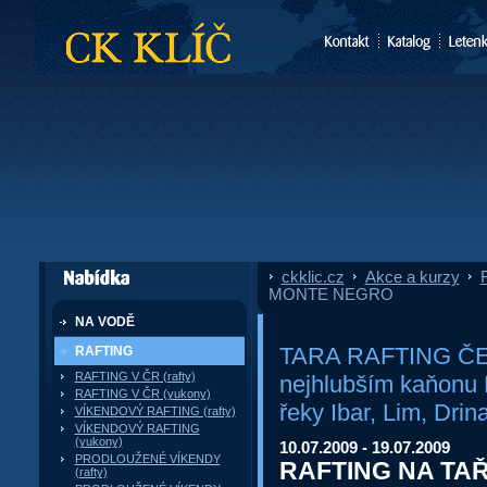
CK Klíč
ckklic.cz
»
Akce a kurzy
»
F
dále nabízí
MONTE NEGRO
NA VODĚ
TARA RAFTING ČERN
RAFTING
RAFTING V ČR (rafty)
nejhlubším kaňon
RAFTING V ČR (yukony)
řeky Ibar, Lim, Drin
VÍKENDOVÝ RAFTING (rafty)
VÍKENDOVÝ RAFTING
(yukony)
10.07.2009 - 19.07.2009
PRODLOUŽENÉ VÍKENDY
RAFTING NA TA
(rafty)