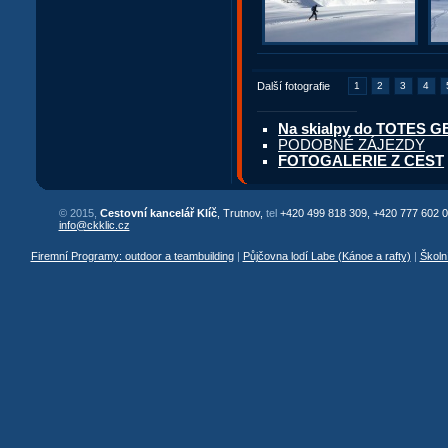
Další fotografie
1
2
3
4
Na skialpy do TOTES G
PODOBNÉ ZÁJEZDY
FOTOGALERIE Z CEST
© 2015,
Cestovní kancelář Klíč
, Trutnov,
tel
+420 499 818 309, +420 777 602 0
info@ckklic.cz
Firemní Programy: outdoor a teambuilding
|
Půjčovna lodí Labe (Kánoe a rafty)
|
Školn