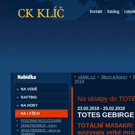
CK Klíč
ckklic.cz
»
Akce a kurzy
»
F
dále nabízí
2018
NA VODĚ
Na skialpy do TOT
RAFTING
NA HORY
23.02.2018 - 25.02.2018
TOTES GEBIRGE 
NA LYŽÍCH
PODZIMNÍ ROZLYŽOVÁNÍ
TOTÁLNÍ MASAKR! P
SKIALPINISMUS - kurzy
SKIALPINISMUS - akce na
avizovala velké mra
skialpech