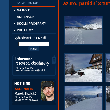
azuro, parádní 3 tůr
SKI WORKSHOP
NA KOLE
ADRENALIN
ŠKOLNÍ PROGRAMY
PRO FIRMY
Vyhledávání kurzů a akcí
Informace, rezervace,
objedávky
tel: 777 602 007
e-mail:
rezervace@ckklic.cz
ADRENALIN
Marek Skalický
tel: 777 602 007
skalicky@ckklic.cz