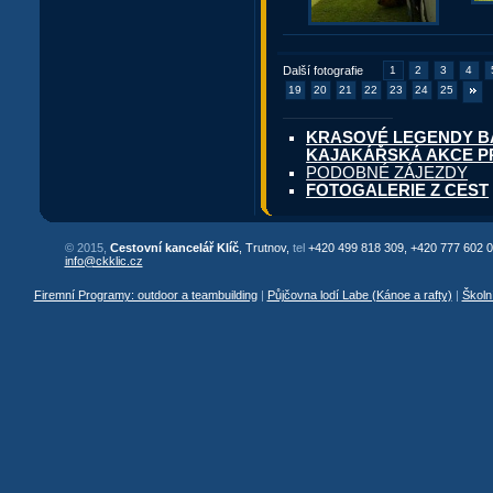
Další fotografie
1
2
3
4
19
20
21
22
23
24
25
KRASOVÉ LEGENDY BALK
KAJAKÁŘSKÁ AKCE P
PODOBNÉ ZÁJEZDY
FOTOGALERIE Z CEST
© 2015,
Cestovní kancelář Klíč
, Trutnov,
tel
+420 499 818 309, +420 777 602 0
info@ckklic.cz
Firemní Programy: outdoor a teambuilding
|
Půjčovna lodí Labe (Kánoe a rafty)
|
Školn