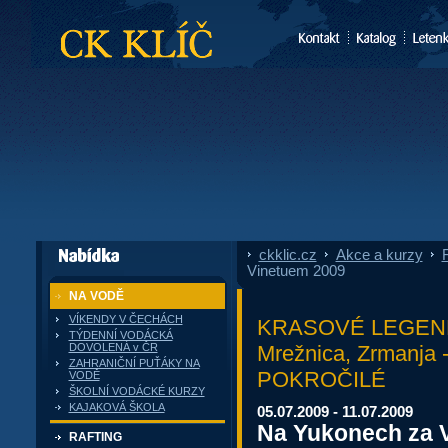
CK Klíč
ckklic.cz
»
Akce a kurzy
»
F
dále nabízí
Vinetuem 2009
NA VODĚ
VÍKENDY V ČECHÁCH
KRASOVÉ LEGEND
TÝDENNÍ VODÁCKÁ
Mrežnica, Zrmanj
DOVOLENÁ v ČR
ZAHRANIČNÍ PUŤÁKY NA
POKROČILÉ
VODĚ
ŠKOLNÍ VODÁCKÉ KURZY
KAJAKOVÁ ŠKOLA
05.07.2009 - 11.07.2009
Na Yukonech za 
RAFTING