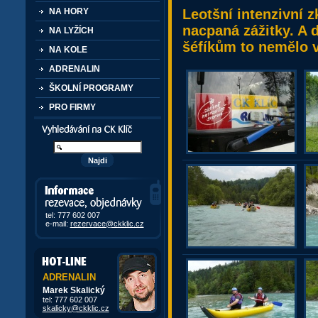
Leotšní intenzivní 
NA HORY
nacpaná zážitky. A 
NA LYŽÍCH
šéfíkům to nemělo 
NA KOLE
ADRENALIN
ŠKOLNÍ PROGRAMY
PRO FIRMY
Vyhledávání kurzů a akcí
Informace, rezervace,
objedávky
tel: 777 602 007
e-mail:
rezervace@ckklic.cz
ADRENALIN
Marek Skalický
tel: 777 602 007
skalicky@ckklic.cz