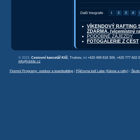
Další fotografie
1
2
3
4
VÍKENDOVÝ RAFTING 
ZDARMA, (vícemístný ra
PODOBNÉ ZÁJEZDY
FOTOGALERIE Z CEST
© 2015,
Cestovní kancelář Klíč
, Trutnov,
tel
+420 499 818 309, +420 777 602 0
info@ckklic.cz
Firemní Programy: outdoor a teambuilding
|
Půjčovna lodí Labe (Kánoe a rafty)
|
Školn