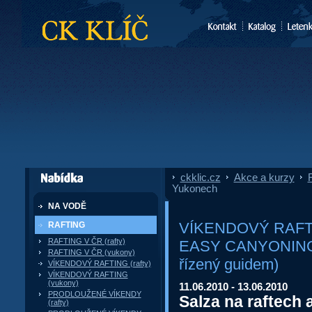
CK Klíč
ckklic.cz
»
Akce a kurzy
»
F
dále nabízí
Yukonech
NA VODĚ
VÍKENDOVÝ RAFTI
RAFTING
RAFTING V ČR (rafty)
EASY CANYONING Z
RAFTING V ČR (yukony)
řízený guidem)
VÍKENDOVÝ RAFTING (rafty)
VÍKENDOVÝ RAFTING
(yukony)
11.06.2010 - 13.06.2010
PRODLOUŽENÉ VÍKENDY
Salza na raftech
(rafty)