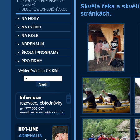
PRODLOUŽENÉ VÍKENDY
(yukony)
Skvělá řeka a skvěl
DLOUHÉ a EXPEDIČNÍ AKCE
stránkách.
NA HORY
NA LYŽÍCH
NA KOLE
ADRENALIN
ŠKOLNÍ PROGRAMY
PRO FIRMY
Vyhledávání kurzů a akcí
Informace, rezervace,
objedávky
tel: 777 602 007
e-mail:
rezervace@ckklic.cz
ADRENALIN