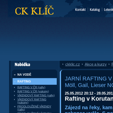
CK Klíč
ckklic.cz
»
Akce a kurzy
»
F
dále nabízí
NA VODĚ
JARNÍ RAFTING V
RAFTING
Möll, Gail, Lieser
RAFTING V ČR (rafty)
RAFTING V ČR (yukony)
25.05.2012 20:12 - 28.05.201
VÍKENDOVÝ RAFTING (rafty)
Rafting v Koruta
VÍKENDOVÝ RAFTING
(yukony)
Zájezd na řeky, kam
PRODLOUŽENÉ VÍKENDY
(rafty)