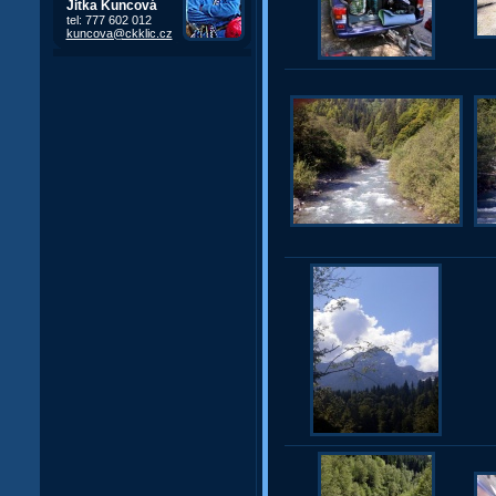
Jitka Kuncová
tel: 777 602 012
kuncova@ckklic.cz