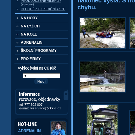
nakonec vyšla. S n
PRODLOUŽENÉ VÍKENDY
(yukony)
chybu.
DLOUHÉ a EXPEDIČNÍ AKCE
NA HORY
NA LYŽÍCH
NA KOLE
ADRENALIN
ŠKOLNÍ PROGRAMY
PRO FIRMY
Vyhledávání kurzů a akcí
Informace, rezervace,
objedávky
tel: 777 602 007
e-mail:
rezervace@ckklic.cz
ADRENALIN