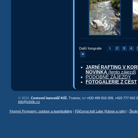
Další fotografie
1
2
3
4
JARNÍ RAFTING V KORUT
NOVINKA
(tento zájezd)
PODOBNÉ ZÁJEZDY
FOTOGALERIE Z CEST
© 2015,
Cestovní kancelář Klíč
, Trutnov,
tel
+420 499 818 309, +420 777 602 0
info@ckklic.cz
Firemní Programy: outdoor a teambuilding
|
Půjčovna lodí Labe (Kánoe a rafty)
|
Školn