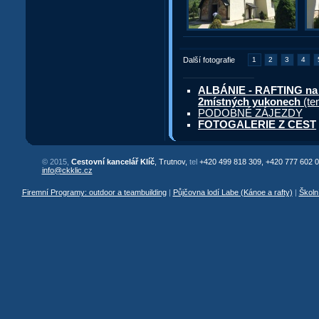
Další fotografie
1
2
3
4
ALBÁNIE - RAFTING na 
2místných yukonech
(te
PODOBNÉ ZÁJEZDY
FOTOGALERIE Z CEST
© 2015,
Cestovní kancelář Klíč
, Trutnov,
tel
+420 499 818 309, +420 777 602 0
info@ckklic.cz
Firemní Programy: outdoor a teambuilding
|
Půjčovna lodí Labe (Kánoe a rafty)
|
Školn