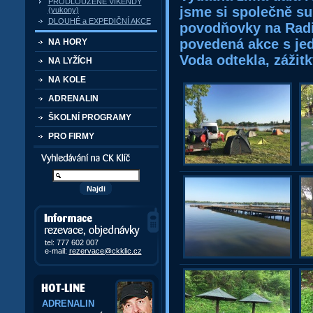
PRODLOUŽENÉ VÍKENDY
jsme si společně su
(yukony)
DLOUHÉ a EXPEDIČNÍ AKCE
povodňovky na Radic
povedená akce s je
NA HORY
Voda odtekla, zážitk
NA LYŽÍCH
NA KOLE
ADRENALIN
ŠKOLNÍ PROGRAMY
PRO FIRMY
Vyhledávání kurzů a akcí
Informace, rezervace,
objedávky
tel: 777 602 007
e-mail:
rezervace@ckklic.cz
ADRENALIN