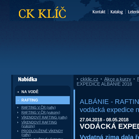
CK Klíč
ckklic.cz
»
Akce a kurzy
»
F
dále nabízí
EXPEDICE ALBÁNIE 2018
NA VODĚ
ALBÁNIE - RAFTING
RAFTING
RAFTING V ČR (rafty)
vodácká expedice 
RAFTING V ČR (yukony)
VÍKENDOVÝ RAFTING (rafty)
27.04.2018 - 08.05.2018
VÍKENDOVÝ RAFTING
VODÁCKÁ EXPED
(yukony)
PRODLOUŽENÉ VÍKENDY
(rafty)
Vydatná zima dala ř