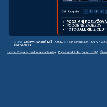
Další fotografie
1
2
3
4
PODZIMNÍ ROZLYŽOVÁN
PODOBNÉ ZÁJEZDY
FOTOGALERIE Z CEST
© 2015,
Cestovní kancelář Klíč
, Trutnov,
tel
+420 499 818 309, +420 777 602 0
info@ckklic.cz
Firemní Programy: outdoor a teambuilding
|
Půjčovna lodí Labe (Kánoe a rafty)
|
Školn