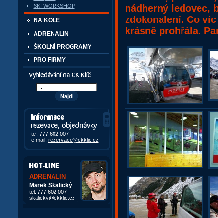
nádherný ledovec, b
SKI WORKSHOP
zdokonalení. Co víc 
NA KOLE
krásně prohřála. Pa
ADRENALIN
ŠKOLNÍ PROGRAMY
PRO FIRMY
Vyhledávání kurzů a akcí
Informace, rezervace,
objedávky
tel: 777 602 007
e-mail:
rezervace@ckklic.cz
ADRENALIN
Marek Skalický
tel: 777 602 007
skalicky@ckklic.cz