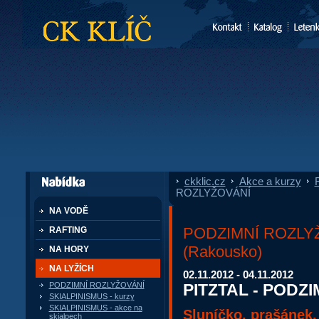
CK Klíč
ckklic.cz
»
Akce a kurzy
»
F
dále nabízí
ROZLYŽOVÁNÍ
NA VODĚ
PODZIMNÍ ROZLY
RAFTING
(Rakousko)
NA HORY
NA LYŽÍCH
02.11.2012 - 04.11.2012
PITZTAL - PODZ
PODZIMNÍ ROZLYŽOVÁNÍ
SKIALPINISMUS - kurzy
SKIALPINISMUS - akce na
Sluníčko, prašánek,
skialpech